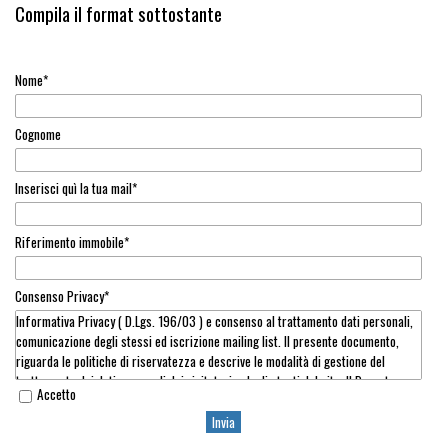
Compila il format sottostante
Nome
*
Cognome
Inserisci quì la tua mail
*
Riferimento immobile
*
Consenso Privacy
*
Informativa Privacy ( D.Lgs. 196/03 ) e consenso al trattamento dati personali,
comunicazione degli stessi ed iscrizione mailing list. Il presente documento,
riguarda le politiche di riservatezza e descrive le modalità di gestione del
trattamento dei dati personali dei visitatori e degli utenti del sito. Il Decreto
Accetto
Legislativo n. 196 del 30 giugno 2003 (CODICE IN MATERIA DI PROTEZIONE DEI
DATI PERSONALI di seguito denominato “Codice”) che ha abrogato la Legge n.
675 del 31 dicembre 1996, stabilisce le regole concernenti la raccolta dei dati